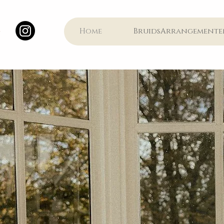
Home
BruidsArrangemente