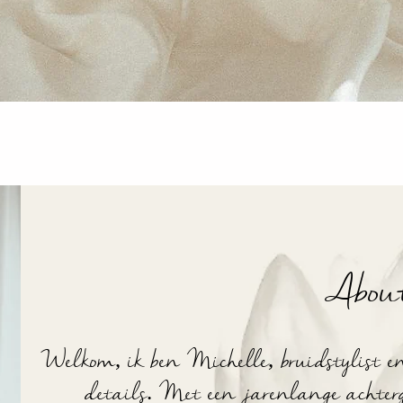
Abou
Welkom
, ik ben Michelle, bruidstylist e
details. Met een jarenlange achterg