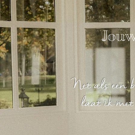
Jouw 
Net als een b
laat ik met