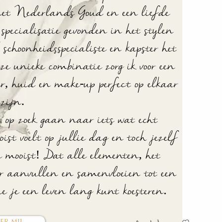
met Nederlands Goud en een liefde
specialisatie gevonden in het stylen
schoonheidsspecialiste en kapster het
ze unieke combinatie zorg ik voor een
r, huid en make-up perfect op elkaar
zijn.
 op zoek gaan naar iets wat echt
oist voelt op jullie dag en toch jezelf
je mooist! Dat alle elementen, het
ar aanvullen en samenvloeien tot een
ie je een leven lang kunt koesteren.
r mij...