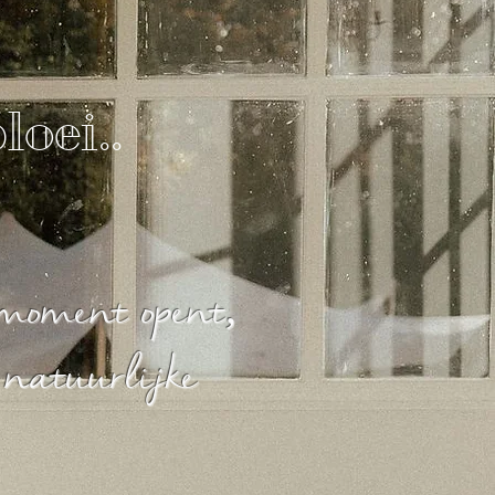
loei..
 moment opent,
 natuurlijke