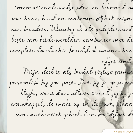
internationale wedstijden en bekroond 
voor haar, huid en make-up. Heb ik mijn 
van bruiden. Waarbij ik als gediplomeerd 
beste van beide werelden combineer met de
complete doordachte bruidslook waarin haa
afgestemd 
Mijn doel is als bridal stylist samen
persoonlijk bij jou past. Dat jij je op je mo
blijft, want dan alleen straal jij op 
trouwkapsel, de make-up en de jurk, elka
mooi authentiek geheel. Een bruidslook d
Meer ove