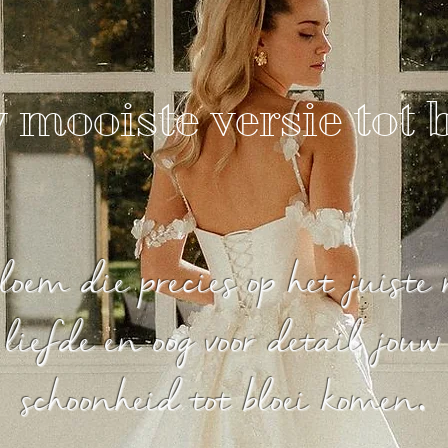
mooiste versie tot b
loem die precies op het juiste
 liefde en oog voor detail jouw
schoonheid tot bloei komen.