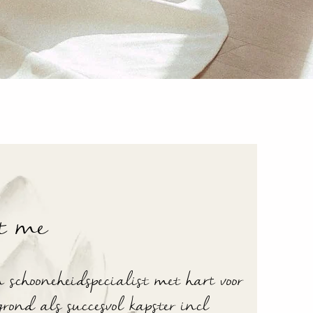
t me
n schooneheidspecialist met hart voor
rond als succesvol kapster incl